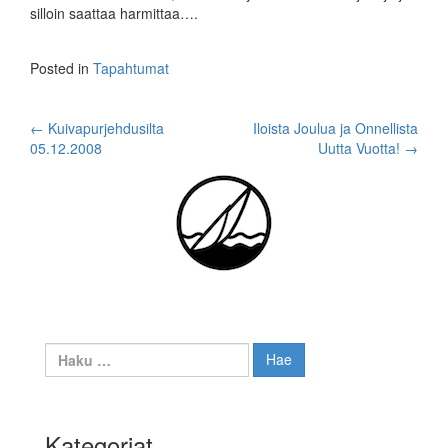
silloin saattaa harmittaa….
Posted in
Tapahtumat
Post
←
Kuivapurjehdusilta
Iloista Joulua ja Onnellista
05.12.2008
Uutta Vuotta!
→
navigation
Haku:
Kategoriat