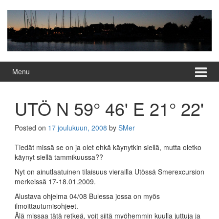
Skip
Skip
to
to
content
main
menu
Menu
UTÖ N 59° 46' E 21° 22'
Posted on
17 joulukuun, 2008
by
SMer
Tiedät missä se on ja olet ehkä käynytkin siellä, mutta oletko
käynyt siellä tammikuussa??
Nyt on ainutlaatuinen tilaisuus vierailla Utössä Smerexcursion
merkeissä 17-18.01.2009.
Alustava ohjelma 04/08 Bulessa jossa on myös
ilmoittautumisohjeet.
Älä missaa tätä retkeä, voit siitä myöhemmin kuulla juttuja ja