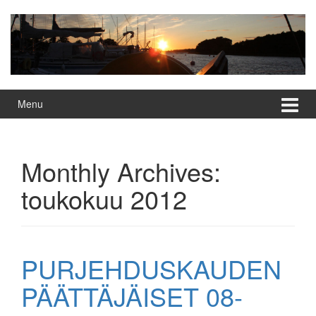
Skip
Skip
to
to
content
main
menu
Menu
Monthly Archives:
toukokuu 2012
PURJEHDUSKAUDEN
PÄÄTTÄJÄISET 08-