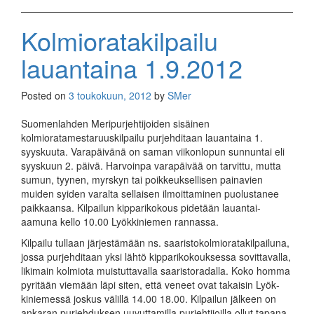
Kolmioratakilpailu
lauantaina 1.9.2012
Posted on
3 toukokuun, 2012
by
SMer
Suomenlahden Meripurjehtijoiden sisäinen
kolmioratamestaruuskilpailu purjehditaan lauantaina 1.
syyskuuta. Varapäivänä on saman viikonlopun sunnuntai eli
syyskuun 2. päivä. Harvoinpa varapäivää on tarvittu, mutta
sumun, tyynen, myrskyn tai poikkeuksellisen painavien
muiden syiden varalta sellaisen ilmoit­taminen puolustanee
paikkaansa. Kilpai­lun kip­pa­riko­kous pide­tään lauantai­
aamuna kello 10.00 Lyök­kinie­men ran­nassa.
Kilpailu tullaan järjestämään ns. saaristokol­miorata­kilpailuna,
jossa purjehditaan yksi lähtö kippariko­kouksessa sovitta­valla,
likimain kolmiota muistuttavalla saaristoradal­la. Koko homma
pyritään viemään läpi siten, että veneet ovat takaisin Lyök­
kiniemessä joskus välillä 14.00 18.00. Kilpailun jälkeen on
ankaran purjehduksen uuvuttamilla purjehtijoilla ollut tapana