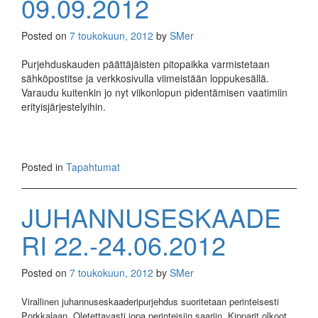
09.09.2012
Posted on
7 toukokuun, 2012
by
SMer
Purjehduskauden päättäjäisten pitopaikka varmistetaan
sähköpostitse ja verkkosivulla viimeistään loppukesällä.
Varaudu kuitenkin jo nyt viikonlopun pidentämisen vaatimiin
erityisjärjestelyihin.
Posted in
Tapahtumat
JUHANNUSESKAADE
RI 22.-24.06.2012
Posted on
7 toukokuun, 2012
by
SMer
Virallinen juhannuseskaaderipurjehdus suoritetaan perinteisesti
Porkkalaan. Oletettavasti jopa perinteisiin saariin. Kipparit olkoot