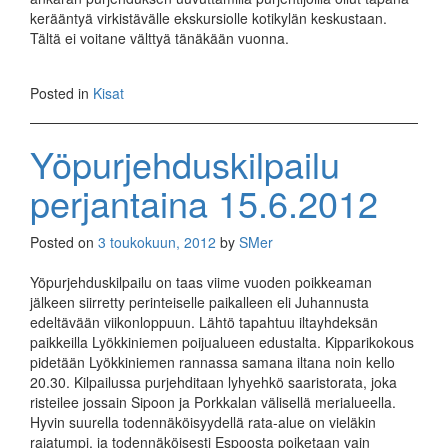
kerääntyä virkistävälle ekskursiolle kotikylän keskustaan.
Tältä ei voitane välttyä tänäkään vuonna.
Posted in
Kisat
Yöpurjehduskilpailu
perjantaina 15.6.2012
Posted on
3 toukokuun, 2012
by
SMer
Yöpurjehduskilpailu on taas viime vuoden poikkeaman
jälkeen siirretty perinteiselle paikalleen eli Juhannusta
edeltävään viikonloppuun. Lähtö tapahtuu iltayhdeksän
paikkeilla Lyökkinie­men poijualueen edustalta. Kippariko­kous
pidetään Lyökkiniemen rannassa samana iltana noin kello
20.30. Kil­pailussa purjehditaan lyhyehkö saaristorata, joka
risteilee jossain Sipoon ja Porkkalan välisellä merialueella.
Hyvin suurella todennäköisyydellä rata-alue on vieläkin
rajatumpi, ja todennäköisesti Espoosta poiketaan vain