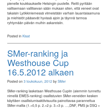
pienelle koukkaukselle Helsingin puolelle. Reitti pyritään
valitsemaan vallitse­van sään mu­kaan siten, että veneet ovat
takaisin Lyökkiniemessä vii­meistään varhain lauantaiaamuna
ja miehistöt pääsevät hyvissä ajoin ja täynnä tarmoa
ryhtymään päivän muihin askareisiin.
Posted in
Kisat
SMer-ranking ja
Westhouse Cup
16.5.2012 alkaen
Posted on
3 toukokuun, 2012
by
SMer
SMer-ranking lasketaan Westhouse Cupiin (aiemmin tunnettu
nimellä EWES-ranking) osallistuvien SMer-veneiden kesken
käyttäen osallistumisaktiivisuutta painottavaa parannettua
SMer-mallia (1.=0,5 p. 2.=2 p. 3.=3 p. …,DNF, PMS ja DSQ =