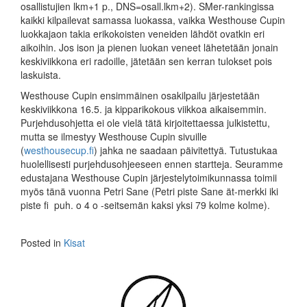
osallistujien lkm+1 p., DNS=osall.­lkm+2). SMer-rankingissa
kaikki kilpailevat samassa luo­kassa, vaik­ka Westhouse Cupin
luokkajaon takia erikokoisten veneiden läh­döt ovatkin eri
aikoihin. Jos ison ja pienen luokan veneet lähetetään jonain
keskiviikkona eri radoille, jätetään sen kerran tulokset pois
laskuista.
Westhouse Cupin ensimmäinen osakilpailu järjestetään
keskiviikkona 16.5. ja kipparikokous viikkoa aikaisemmin.
Purjehdusohjetta ei ole vielä tätä kirjoitettaessa julkistettu,
mutta se ilmestyy Westhouse Cupin sivuille
(
westhousecup.fi
) jahka ne saadaan päivitettyä. Tutustukaa
huolellisesti purjehdusohjeeseen ennen startteja. Seuramme
edustajana Westhouse Cupin järjestelytoimikunnassa toimii
myös tänä vuonna Petri Sane (Petri piste Sane ät-merkki iki
piste fi puh. o 4 o -seitsemän kaksi yksi 79 kolme kolme).
Posted in
Kisat