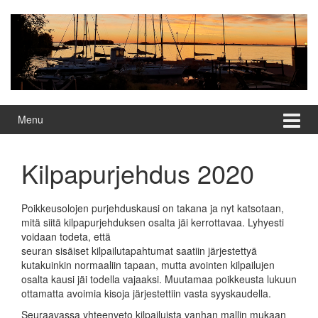
Skip
Skip
to
to
content
main
menu
Menu
Kilpapurjehdus 2020
Poikkeusolojen purjehduskausi on takana ja nyt katsotaan,
mitä siitä kilpapurjehduksen osalta jäi kerrottavaa. Lyhyesti
voidaan todeta, että
seuran sisäiset kilpailutapahtumat saatiin järjestettyä
kutakuinkin normaaliin tapaan, mutta avointen kilpailujen
osalta kausi jäi todella vajaaksi. Muutamaa poikkeusta lukuun
ottamatta avoimia kisoja järjestettiin vasta syyskaudella.
Seuraavassa yhteenveto kilpailuista vanhan mallin mukaan