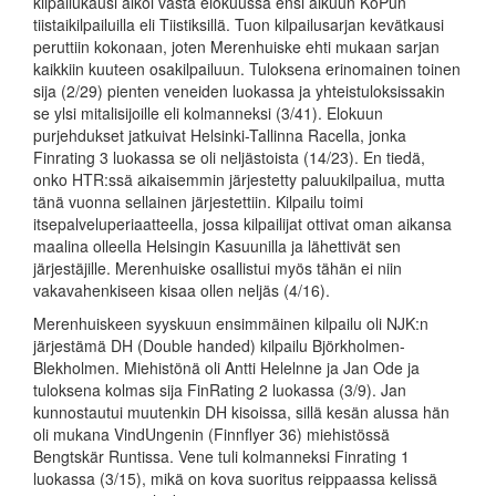
kilpailukausi alkoi vasta elokuussa ensi alkuun KoPun
tiistaikilpailuilla eli Tiistiksillä. Tuon kilpailusarjan kevätkausi
peruttiin kokonaan, joten Merenhuiske ehti mukaan sarjan
kaikkiin kuuteen osakilpailuun. Tuloksena erinomainen toinen
sija (2/29) pienten veneiden luokassa ja yhteistuloksissakin
se ylsi mitalisijoille eli kolmanneksi (3/41). Elokuun
purjehdukset jatkuivat Helsinki-Tallinna Racella, jonka
Finrating 3 luokassa se oli neljästoista (14/23). En tiedä,
onko HTR:ssä aikaisemmin järjestetty paluukilpailua, mutta
tänä vuonna sellainen järjestettiin. Kilpailu toimi
itsepalveluperiaatteella, jossa kilpailijat ottivat oman aikansa
maalina olleella Helsingin Kasuunilla ja lähettivät sen
järjestäjille. Merenhuiske osallistui myös tähän ei niin
vakavahenkiseen kisaa ollen neljäs (4/16).
Merenhuiskeen syyskuun ensimmäinen kilpailu oli NJK:n
järjestämä DH (Double handed) kilpailu Björkholmen-
Blekholmen. Miehistönä oli Antti Helelnne ja Jan Ode ja
tuloksena kolmas sija FinRating 2 luokassa (3/9). Jan
kunnostautui muutenkin DH kisoissa, sillä kesän alussa hän
oli mukana VindUngenin (Finnflyer 36) miehistössä
Bengtskär Runtissa. Vene tuli kolmanneksi Finrating 1
luokassa (3/15), mikä on kova suoritus reippaassa kelissä