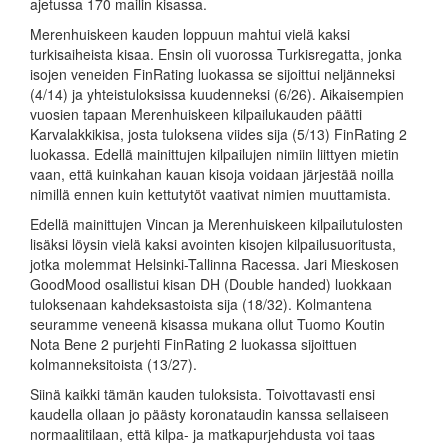
ajetussa 170 mailin kisassa.
Merenhuiskeen kauden loppuun mahtui vielä kaksi
turkisaiheista kisaa. Ensin oli vuorossa Turkisregatta, jonka
isojen veneiden FinRating luokassa se sijoittui neljänneksi
(4/14) ja yhteistuloksissa kuudenneksi (6/26). Aikaisempien
vuosien tapaan Merenhuiskeen kilpailukauden päätti
Karvalakkikisa, josta tuloksena viides sija (5/13) FinRating 2
luokassa. Edellä mainittujen kilpailujen nimiin liittyen mietin
vaan, että kuinkahan kauan kisoja voidaan järjestää noilla
nimillä ennen kuin kettutytöt vaativat nimien muuttamista.
Edellä mainittujen Vincan ja Merenhuiskeen kilpailutulosten
lisäksi löysin vielä kaksi avointen kisojen kilpailusuoritusta,
jotka molemmat Helsinki-Tallinna Racessa. Jari Mieskosen
GoodMood osallistui kisan DH (Double handed) luokkaan
tuloksenaan kahdeksastoista sija (18/32). Kolmantena
seuramme veneenä kisassa mukana ollut Tuomo Koutin
Nota Bene 2 purjehti FinRating 2 luokassa sijoittuen
kolmanneksitoista (13/27).
Siinä kaikki tämän kauden tuloksista. Toivottavasti ensi
kaudella ollaan jo päästy koronataudin kanssa sellaiseen
normaalitilaan, että kilpa- ja matkapurjehdusta voi taas