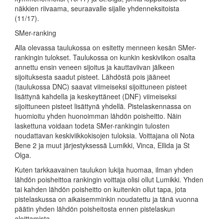
näkkien riivaama, seuraavalle sijalle yhdenneksitoista
(11/17).
SMer-ranking
Alla olevassa taulukossa on esitetty menneen kesän SMer-
rankingin tulokset. Taulukossa on kunkin keskiviikon osalta
annettu ensin veneen sijoitus ja kauttaviivan jälkeen
sijoituksesta saadut pisteet. Lähdöstä pois jääneet
(taulukossa DNC) saavat viimeiseksi sijoittuneen pisteet
lisättynä kahdella ja keskeyttäneet (DNF) viimeiseksi
sijoittuneen pisteet lisättynä yhdellä. Pistelaskennassa on
huomioitu yhden huonoimman lähdön poisheitto. Näin
laskettuna voidaan todeta SMer-rankingin tulosten
noudattavan keskiviikkokisojen tuloksia. Voittajana oli Nota
Bene 2 ja muut järjestyksessä Lumikki, Vinca, Ellida ja St
Olga.
Kuten tarkkaavainen taulukon lukija huomaa, ilman yhden
lähdön poisheittoa rankingin voittaja olisi ollut Lumikki. Yhden
tai kahden lähdön poisheitto on kuitenkin ollut tapa, jota
pistelaskussa on aikaisemminkin noudatettu ja tänä vuonna
päätin yhden lähdön poisheitosta ennen pistelaskun
aloittamista.