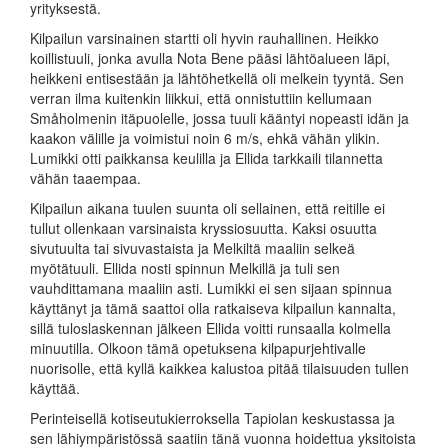
yrityksestä.
Kilpailun varsinainen startti oli hyvin rauhallinen. Heikko
koillistuuli, jonka avulla Nota Bene pääsi lähtöalueen läpi,
heikkeni entisestään ja lähtöhetkellä oli melkein tyyntä. Sen
verran ilma kuitenkin liikkui, että onnistuttiin kellumaan
Småholmenin itäpuolelle, jossa tuuli kääntyi nopeasti idän ja
kaakon välille ja voimistui noin 6 m/s, ehkä vähän ylikin.
Lumikki otti paikkansa keulilla ja Ellida tarkkaili tilannetta
vähän taaempaa.
Kilpailun aikana tuulen suunta oli sellainen, että reitille ei
tullut ollenkaan varsinaista kryssiosuutta. Kaksi osuutta
sivutuulta tai sivuvastaista ja Melkiltä maaliin selkeä
myötätuuli. Ellida nosti spinnun Melkillä ja tuli sen
vauhdittamana maaliin asti. Lumikki ei sen sijaan spinnua
käyttänyt ja tämä saattoi olla ratkaiseva kilpailun kannalta,
sillä tuloslaskennan jälkeen Ellida voitti runsaalla kolmella
minuutilla. Olkoon tämä opetuksena kilpapurjehtivalle
nuorisolle, että kyllä kaikkea kalustoa pitää tilaisuuden tullen
käyttää.
Perinteisellä kotiseutukierroksella Tapiolan keskustassa ja
sen lähiympäristössä saatiin tänä vuonna hoidettua yksitoista