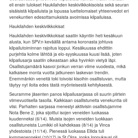
eli ensin tulokset Haukilahden keskiviikkokisoista sekä seuran
sisäisistä kilpailuista ja lopussa luettelomaiset yhteenvedot eri
venekuntien edesottamuksista avoimissa kilpailuissa.
Haukilahden keskiviikkokisat
Haukilahden keskiviikkokisat saatiin käyntiin heti kesäkuun
alusta, kun SPV:n keväällä antama koronasta johtuva
kilpailutoiminnan rajoitus loppui. Kesäkuussa ehdittiin
purjehtia kolme lähtöä ja elo-syyskuussa kuusi lisää, joten
kilpailusarja saatiin oikeastaan aika hyvinkin vietyä läpi.
Osallistujamäärä kasvoi jonkun verran viime vuodesta, mikä
katkaisee monta vuotta jatkuneen laskevan trendin.
Enemmänkin veneitä toki toivoisi kisoihin osallistuvan, mutta
täytyy nyt iloita edes tästä myönteisestä kehityksestä.
Seuramme jäsenten panos kilpailusarjassa oli suurin piirtein
viimevuotisella tasolla. Kaikkiaan osallistuneita venekuntia oli
viisi. Parhaiten sarjassa menestyi aktiivisin osallistujamme
Nota Bene 2, joka sijoittui isojen veneiden luokassa
kuudenneksi (6/14). Muista isojen veneiden luokkaan
osallistuneista Lumikki oli kahdeksas (8/14) ja Vinca
yhdestoista (11/14). Pienessä luokassa Ellida tuli
kymmenenneksi (10/17) ja St.Olga, jonka loppukausi oli