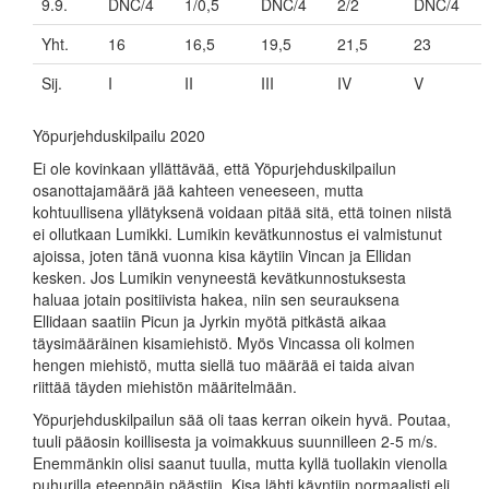
9.9.
DNC/4
1/0,5
DNC/4
2/2
DNC/4
Yht.
16
16,5
19,5
21,5
23
Sij.
I
II
III
IV
V
Yöpurjehduskilpailu 2020
Ei ole kovinkaan yllättävää, että Yöpurjehduskilpailun
osanottajamäärä jää kahteen veneeseen, mutta
kohtuullisena yllätyksenä voidaan pitää sitä, että toinen niistä
ei ollutkaan Lumikki. Lumikin kevätkunnostus ei valmistunut
ajoissa, joten tänä vuonna kisa käytiin Vincan ja Ellidan
kesken. Jos Lumikin venyneestä kevätkunnostuksesta
haluaa jotain positiivista hakea, niin sen seurauksena
Ellidaan saatiin Picun ja Jyrkin myötä pitkästä aikaa
täysimääräinen kisamiehistö. Myös Vincassa oli kolmen
hengen miehistö, mutta siellä tuo määrää ei taida aivan
riittää täyden miehistön määritelmään.
Yöpurjehduskilpailun sää oli taas kerran oikein hyvä. Poutaa,
tuuli pääosin koillisesta ja voimakkuus suunnilleen 2-5 m/s.
Enemmänkin olisi saanut tuulla, mutta kyllä tuollakin vienolla
puhurilla eteenpäin päästiin. Kisa lähti käyntiin normaalisti eli