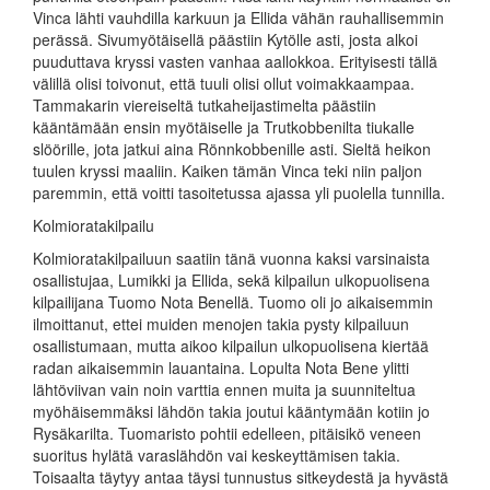
Vinca lähti vauhdilla karkuun ja Ellida vähän rauhallisemmin
perässä. Sivumyötäisellä päästiin Kytölle asti, josta alkoi
puuduttava kryssi vasten vanhaa aallokkoa. Erityisesti tällä
välillä olisi toivonut, että tuuli olisi ollut voimakkaampaa.
Tammakarin viereiseltä tutkaheijastimelta päästiin
kääntämään ensin myötäiselle ja Trutkobbenilta tiukalle
slöörille, jota jatkui aina Rönnkobbenille asti. Sieltä heikon
tuulen kryssi maaliin. Kaiken tämän Vinca teki niin paljon
paremmin, että voitti tasoitetussa ajassa yli puolella tunnilla.
Kolmioratakilpailu
Kolmioratakilpailuun saatiin tänä vuonna kaksi varsinaista
osallistujaa, Lumikki ja Ellida, sekä kilpailun ulkopuolisena
kilpailijana Tuomo Nota Benellä. Tuomo oli jo aikaisemmin
ilmoittanut, ettei muiden menojen takia pysty kilpailuun
osallistumaan, mutta aikoo kilpailun ulkopuolisena kiertää
radan aikaisemmin lauantaina. Lopulta Nota Bene ylitti
lähtöviivan vain noin varttia ennen muita ja suunniteltua
myöhäisemmäksi lähdön takia joutui kääntymään kotiin jo
Rysäkarilta. Tuomaristo pohtii edelleen, pitäisikö veneen
suoritus hylätä varaslähdön vai keskeyttämisen takia.
Toisaalta täytyy antaa täysi tunnustus sitkeydestä ja hyvästä