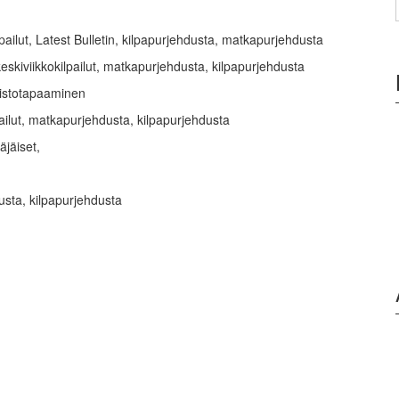
ailut, Latest Bulletin, kilpapurjehdusta, matkapurjehdusta
skiviikkokilpailut, matkapurjehdusta, kilpapurjehdusta
ristotapaaminen
pailut, matkapurjehdusta, kilpapurjehdusta
äjäiset,
usta, kilpapurjehdusta