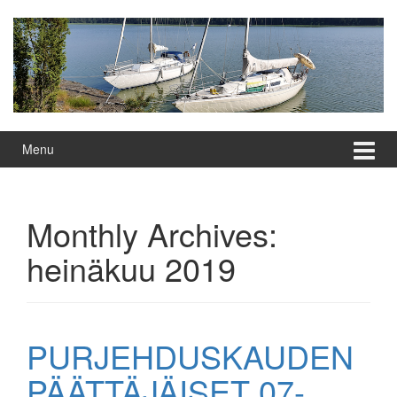
Skip
Skip
to
to
content
main
menu
Menu
Monthly Archives:
heinäkuu 2019
PURJEHDUSKAUDEN
PÄÄTTÄJÄISET 07-