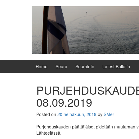
Skip
Skip
to
to
content
main
menu
Home
Seura
Seurainfo
Latest Bulletin
PURJEHDUSKAUDEN
08.09.2019
Posted on
20 heinäkuun, 2019
by
SMer
Purjehduskauden päättäjäiset pidetään muutaman vii
Lähteelässä.