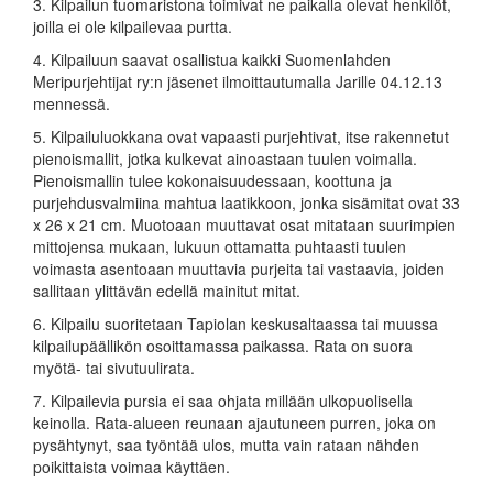
3. Kilpailun tuomaristona toimivat ne paikalla olevat henkilöt,
joilla ei ole kilpailevaa purtta.
4. Kilpailuun saavat osallistua kaikki Suomenlahden
Meripurjehtijat ry:n jäsenet ilmoittautumalla Jarille 04.12.13
mennessä.
5. Kilpailuluokkana ovat vapaasti purjehtivat, itse rakennetut
pienoismallit, jotka kulkevat ainoastaan tuulen voimalla.
Pienoismallin tulee kokonaisuudessaan, koottuna ja
purjehdusvalmiina mahtua laatikkoon, jonka sisämitat ovat 33
x 26 x 21 cm. Muotoaan muuttavat osat mitataan suurimpien
mittojensa mukaan, lukuun ottamatta puhtaasti tuulen
voimasta asentoaan muuttavia purjeita tai vastaavia, joiden
sallitaan ylittävän edellä mainitut mitat.
6. Kilpailu suoritetaan Tapiolan keskusaltaassa tai muussa
kilpailupäällikön osoittamassa paikassa. Rata on suora
myötä- tai sivutuulirata.
7. Kilpailevia pursia ei saa ohjata millään ulkopuolisella
keinolla. Rata-alueen reunaan ajautuneen purren, joka on
pysähtynyt, saa työntää ulos, mutta vain rataan nähden
poikittaista voimaa käyttäen.