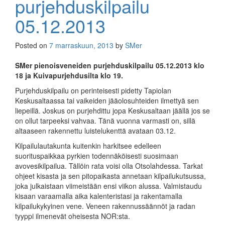
purjehduskilpailu
05.12.2013
Posted on
7 marraskuun, 2013
by
SMer
SMer pienoisveneiden purjehduskilpailu 05.12.2013 klo
18 ja Kuivapurjehdusilta klo 19.
Purjehduskilpailu on perinteisesti pidetty Tapiolan
Keskusaltaassa tai vaikeiden jääolosuhteiden ilmettyä sen
liepeillä. Joskus on purjehdittu jopa Keskusaltaan jäällä jos se
on ollut tarpeeksi vahvaa. Tänä vuonna varmasti on, sillä
altaaseen rakennettu luistelukenttä avataan 03.12.
Kilpailulautakunta kuitenkin harkitsee edelleen
suorituspaikkaa pyrkien todennäköisesti suosimaan
avovesikilpailua. Tällöin rata voisi olla Otsolahdessa. Tarkat
ohjeet kisasta ja sen pitopaikasta annetaan kilpailukutsussa,
joka julkaistaan viimeistään ensi viikon alussa. Valmistaudu
kisaan varaamalla aika kalenteristasi ja rakentamalla
kilpailukykyinen vene. Veneen rakennussäännöt ja radan
tyyppi ilmenevät oheisesta NOR:sta.