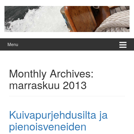
Skip
Skip
to
to
content
main
menu
Menu
Monthly Archives:
marraskuu 2013
Kuivapurjehdusilta ja
pienoisveneiden