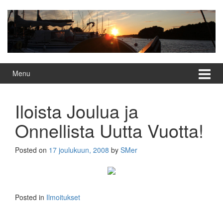
Skip
Skip
to
to
content
main
menu
Menu
Iloista Joulua ja
Onnellista Uutta Vuotta!
Posted on
17 joulukuun, 2008
by
SMer
Posted in
Ilmoitukset