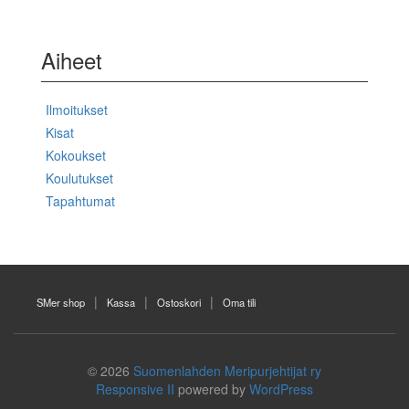
Aiheet
Ilmoitukset
Kisat
Kokoukset
Koulutukset
Tapahtumat
SMer shop
Kassa
Ostoskori
Oma tili
© 2026
Suomenlahden Meripurjehtijat ry
Responsive II
powered by
WordPress