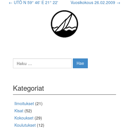
Post
←
UTÖ N 59° 46' E 21° 22'
Vuosikokous 26.02.2009
→
navigation
Haku:
Kategoriat
Ilmoitukset
(21)
Kisat
(52)
Kokoukset
(29)
Koulutukset
(12)