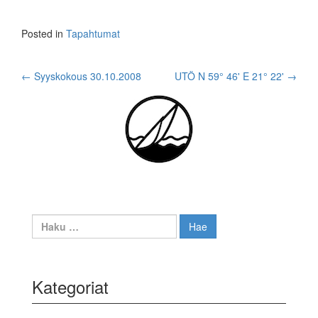
Posted in
Tapahtumat
Post
←
Syyskokous 30.10.2008
UTÖ N 59° 46' E 21° 22'
→
navigation
Haku:
Kategoriat