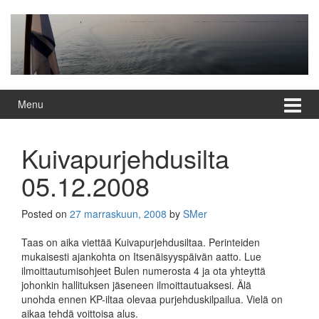
Skip
Skip
to
to
content
main
menu
Menu
Kuivapurjehdusilta
05.12.2008
Posted on
27 marraskuun, 2008
by
SMer
Taas on aika viettää Kuivapurjehdusiltaa. Perinteiden
mukaisesti ajankohta on Itsenäisyyspäivän aatto. Lue
ilmoittautumisohjeet Bulen numerosta 4 ja ota yhteyttä
johonkin hallituksen jäseneen ilmoittautuaksesi. Älä
unohda ennen KP-iltaa olevaa purjehduskilpailua. Vielä on
aikaa tehdä voittoisa alus.