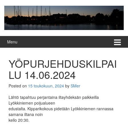
Skip
Skip
to
to
content
main
menu
Menu
YÖPURJEHDUSKILPAI
LU 14.06.2024
Posted on
15 toukokuun, 2024
by
SMer
Lähtö tapahtuu perjantaina iltayhdeksän paikkeilla
Lyökkiniemen poijualueen
edustalta. Kipparikokous pidetään Lyökkiniemen rannassa
samana iltana noin
kello 20:30.