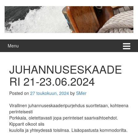
Skip
Skip
to
to
content
main
menu
Menu
JUHANNUSESKAADE
RI 21-23.06.2024
Posted on
27 toukokuun, 2024
by
SMer
Virallinen juhannuseskaaderipurjehdus suoritetaan, kohteena
perinteisesti
Porkkala, oletettavasti jopa perinteiset saarivaihtoehdot.
Kipparit olkoot siis
kuulolla ja yhteydessä toisiinsa. Lisäopastusta kommodorilta.