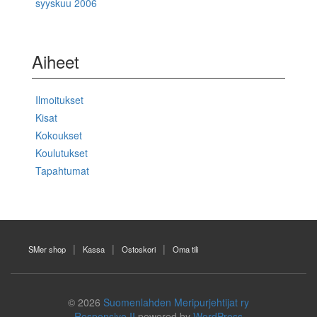
syyskuu 2006
Aiheet
Ilmoitukset
Kisat
Kokoukset
Koulutukset
Tapahtumat
SMer shop
Kassa
Ostoskori
Oma tili
© 2026
Suomenlahden Meripurjehtijat ry
Responsive II
powered by
WordPress