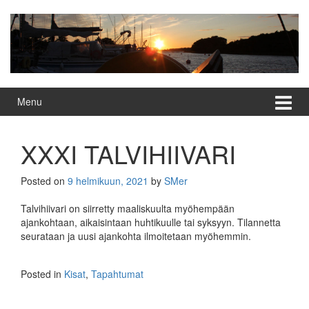
Skip
Skip
to
to
content
main
menu
Menu
XXXI TALVIHIIVARI
Posted on
9 helmikuun, 2021
by
SMer
Talvihiivari on siirretty maaliskuulta myöhempään
ajankohtaan, aikaisintaan huhtikuulle tai syksyyn. Tilannetta
seurataan ja uusi ajankohta ilmoitetaan myöhemmin.
Posted in
Kisat
,
Tapahtumat