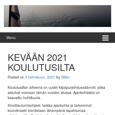
Skip
Skip
to
to
content
main
menu
Menu
KEVÄÄN 2021
KOULUTUSILTA
Posted on
9 helmikuun, 2021
by
SMer
Koulutusillan aiheena on uudet kilpapurjehdussäännöt, jotka
astuivat voimaan tämän vuoden alussa. Ajankohdaksi on
kaavailtu huhtikuuta.
Ilmoittautumisohjeet, tarkka ajankohta ja tarkemmat
koordinaatit toimitetaan lähempänä tapahtumaa