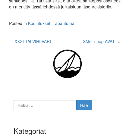
sähköpostilla. Tarkista siksi, että oikea sähköpostiosoitteesi
on merkitty tässä lehdessä julkaistuun jäsenrekisteriin.
Posted in
Koulutukset
,
Tapahtumat
Post
←
XXXI TALVIHIIVARI
SMer-shop AVATTU
→
navigation
Haku:
Kategoriat