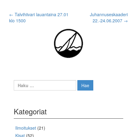
Post
←
Talvihiivari lauantaina 27.01
Juhannuseskaaderi
klo 1500
22.-24.06.2007
→
navigation
Haku:
Kategoriat
Ilmoitukset
(21)
Kisat
(52)