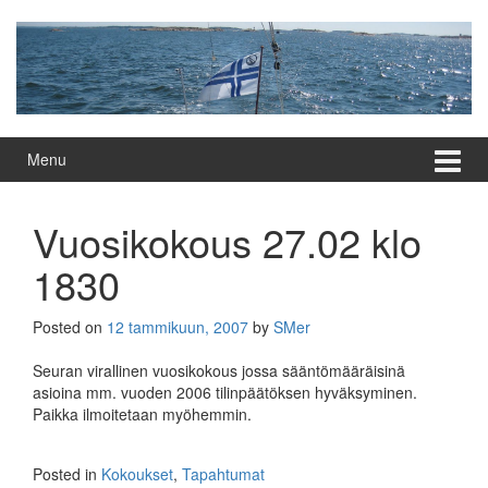
Skip
Skip
to
to
content
main
menu
Menu
Vuosikokous 27.02 klo
1830
Posted on
12 tammikuun, 2007
by
SMer
Seuran virallinen vuosikokous jossa sääntömääräisinä
asioina mm. vuoden 2006 tilinpäätöksen hyväksyminen.
Paikka ilmoitetaan myöhemmin.
Posted in
Kokoukset
,
Tapahtumat