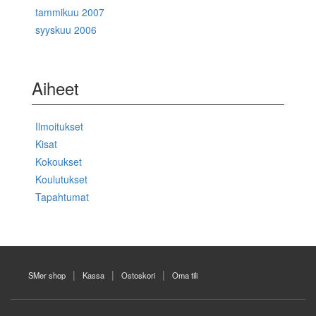
tammikuu 2007
syyskuu 2006
Aiheet
Ilmoitukset
Kisat
Kokoukset
Koulutukset
Tapahtumat
SMer shop
Kassa
Ostoskori
Oma tili