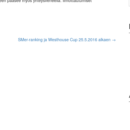
aareen pääsee myös yhteysveneellä. Ilmoittautumiset
SMer-ranking ja Westhouse Cup 25.5.2016 alkaen
→