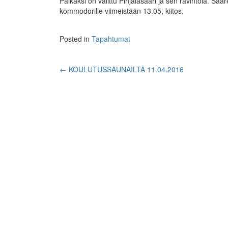
Paikaksi on valittu Pihjalasaari ja sen ravintola. S
kommodorille viimeistään 13.05, kiitos.
Posted in
Tapahtumat
Post
←
KOULUTUSSAUNAILTA 11.04.2016
navigation