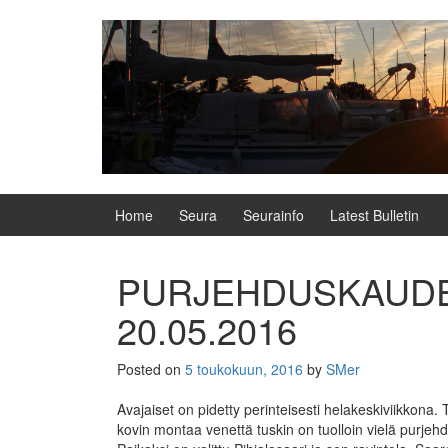
Skip
Skip
to
to
content
main
menu
Home
Seura
Seurainfo
Latest Bulletin
PURJEHDUSKAUDE
20.05.2016
Posted on
5 toukokuun, 2016
by
SMer
Avajaiset on pidetty perinteisesti helakeskiviikkona.
kovin montaa venettä tuskin on tuolloin vielä purjehd