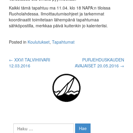
Kaikki tämä tapahtuu ma 11.04. klo 18 NAPA:n tiloissa
Ruoholahdessa. Ilmoittautumisohjeet ja tarkemmat
koordinaatit toimitetaan lähempänä tapahtumaa
sähköpostilla, merkkaa päivä kuitenkin jo kalenteriisi.
Posted in
Koulutukset
,
Tapahtumat
Post
←
XXVI TALVIHIIVARI
PURJEHDUSKAUDEN
12.03.2016
AVAJAISET 20.05.2016
→
navigation
Haku: