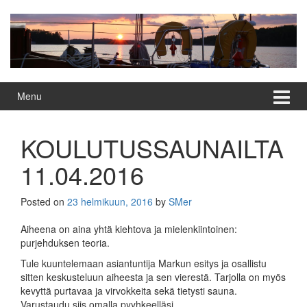
Skip
Skip
to
to
content
main
menu
Menu
KOULUTUSSAUNAILTA
11.04.2016
Posted on
23 helmikuun, 2016
by
SMer
Aiheena on aina yhtä kiehtova ja mielenkiintoinen:
purjehduksen teoria.
Tule kuuntelemaan asiantuntija Markun esitys ja osallistu
sitten keskusteluun aiheesta ja sen vierestä. Tarjolla on myös
kevyttä purtavaa ja virvokkeita sekä tietysti sauna.
Varustaudu siis omalla pyyhkeelläsi.