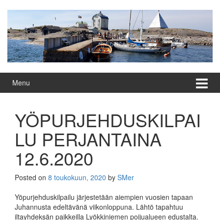
Skip
Skip
to
to
content
main
menu
Menu
YÖPURJEHDUSKILPAI
LU PERJANTAINA
12.6.2020
Posted on
8 toukokuun, 2020
by
SMer
Yöpurjehduskilpailu järjestetään aiempien vuosien tapaan
Juhannusta edeltävänä viikonloppuna. Lähtö tapahtuu
iltayhdeksän paikkeilla Lyökkinie­men poijualueen edustalta.