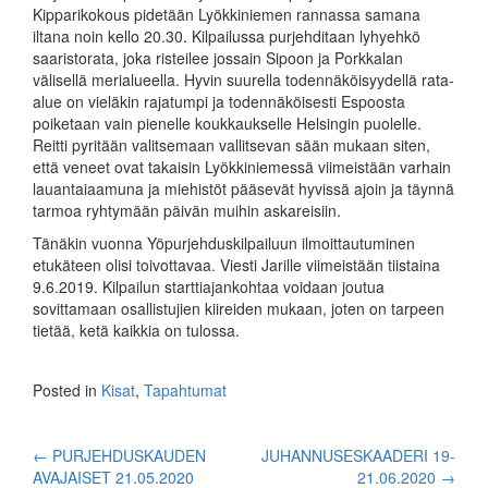
Kippariko­kous pidetään Lyökkiniemen rannassa samana
iltana noin kello 20.30. Kil­pailussa purjehditaan lyhyehkö
saaristorata, joka risteilee jossain Sipoon ja Porkkalan
välisellä merialueella. Hyvin suurella todennäköisyydellä rata-
alue on vieläkin rajatumpi ja todennäköisesti Espoosta
poiketaan vain pienelle koukkaukselle Helsingin puolelle.
Reitti pyritään valitsemaan vallitse­van sään mu­kaan siten,
että veneet ovat takaisin Lyökkiniemessä vii­meistään varhain
lauantaiaamuna ja miehistöt pääsevät hyvissä ajoin ja täynnä
tarmoa ryhtymään päivän muihin askareisiin.
Tänäkin vuonna Yöpurjehduskilpailuun ilmoittautuminen
etukäteen olisi toivottavaa. Viesti Jarille viimeistään tiistaina
9.6.2019. Kilpailun starttiajankohtaa voidaan joutua
sovittamaan osallistujien kiireiden mukaan, joten on tarpeen
tietää, ketä kaikkia on tulossa.
Posted in
Kisat
,
Tapahtumat
Post
←
PURJEHDUSKAUDEN
JUHANNUSESKAADERI 19-
AVAJAISET 21.05.2020
21.06.2020
→