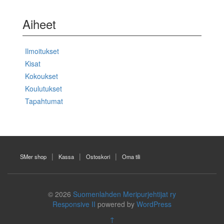
Aiheet
Ilmoitukset
Kisat
Kokoukset
Koulutukset
Tapahtumat
SMer shop
Kassa
Ostoskori
Oma tili
© 2026
Suomenlahden Meripurjehtijat ry
Responsive II
powered by
WordPress
↑