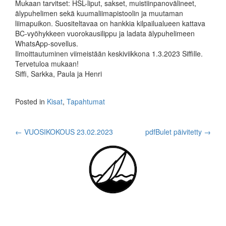
Mukaan tarvitset: HSL-liput, sakset, muistiinpanovälineet,
älypuhelimen sekä kuumaliimapistoolin ja muutaman
liimapuikon. Suositeltavaa on hankkia kilpailualueen kattava
BC-vyöhykkeen vuorokausilippu ja ladata älypuhelimeen
WhatsApp-sovellus.
Ilmoittautuminen viimeistään keskiviikkona 1.3.2023 Siffille.
Tervetuloa mukaan!
Siffi, Sarkka, Paula ja Henri
Posted in
Kisat
,
Tapahtumat
Post
←
VUOSIKOKOUS 23.02.2023
pdfBulet päivitetty
→
navigation