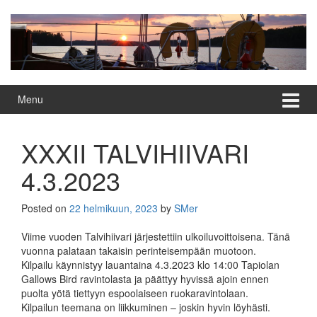
Skip
Skip
to
to
content
main
menu
Menu
XXXII TALVIHIIVARI
4.3.2023
Posted on
22 helmikuun, 2023
by
SMer
Viime vuoden Talvihiivari järjestettiin ulkoiluvoittoisena. Tänä
vuonna palataan takaisin perinteisempään muotoon.
Kilpailu käynnistyy lauantaina 4.3.2023 klo 14:00 Tapiolan
Gallows Bird ravintolasta ja päättyy hyvissä ajoin ennen
puolta yötä tiettyyn espoolaiseen ruokaravintolaan.
Kilpailun teemana on liikkuminen – joskin hyvin löyhästi.