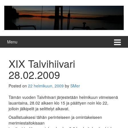
Skip
Skip
to
to
content
main
menu
Menu
XIX Talvihiivari
28.02.2009
Posted on
22 helmikuun, 2009
by
SMer
Tämän vuoden Talvihiivari järjestetään helmikuun viimeisenä
lauantaina, 28.02 alkaen klo 15 ja päättyen noin klo 22,
jolloin jälkipelit ja selittelyt alkavat.
Osallistuaksesi tähän perinteiseen ja omintakeiseen
merimiestaitokisaan