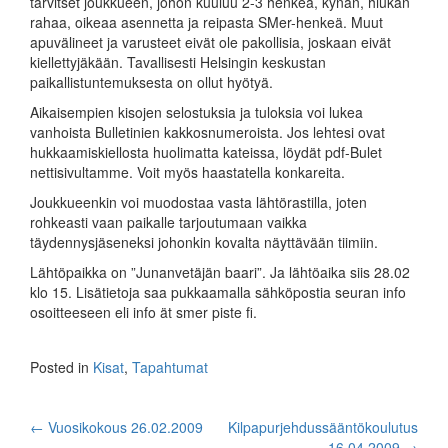
tarvitset joukkueen, johon kuuluu 2-3 henkeä, kynän, hiukan
rahaa, oikeaa asennetta ja reipasta SMer-henkeä. Muut
apuvälineet ja varusteet eivät ole pakollisia, joskaan eivät
kiellettyjäkään. Tavallisesti Helsingin keskustan
paikallistuntemuksesta on ollut hyötyä.
Aikaisempien kisojen selostuksia ja tuloksia voi lukea
vanhoista Bulletinien kakkosnumeroista. Jos lehtesi ovat
hukkaamiskiellosta huolimatta kateissa, löydät pdf-Bulet
nettisivultamme. Voit myös haastatella konkareita.
Joukkueenkin voi muodostaa vasta lähtörastilla, joten
rohkeasti vaan paikalle tarjoutumaan vaikka
täydennysjäseneksi johonkin kovalta näyttävään tiimiin.
Lähtöpaikka on ”Junanvetäjän baari”. Ja lähtöaika siis 28.02
klo 15. Lisätietoja saa pukkaamalla sähköpostia seuran info
osoitteeseen eli info ät smer piste fi.
Posted in
Kisat
,
Tapahtumat
Post
←
Vuosikokous 26.02.2009
Kilpapurjehdussääntökoulutus
16.04.2009
→