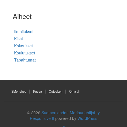
Aiheet
Ilmoitukset
Kisat
Kokoukset
Koulutukset
Tapahtumat
SMer shop
Kassa
Ostoskori
Oma tili
© 2026
Suomenlahden Meripurjehtijat ry
Responsive II
powered by
WordPress
↑