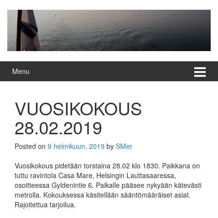
Skip
Skip
to
to
content
main
menu
Menu
VUOSIKOKOUS
28.02.2019
Posted on
9 helmikuun, 2019
by
SMer
Vuosikokous pidetään torstaina 28.02 klo 1830. Paikkana on
tuttu ravintola Casa Mare, Helsingin Lauttasaaressa,
osoitteessa Gyldenintie 6. Paikalle pääsee nykyään kätevästi
metrolla. Kokouksessa käsitellään sääntömääräiset asiat.
Rajoitettua tarjoilua.