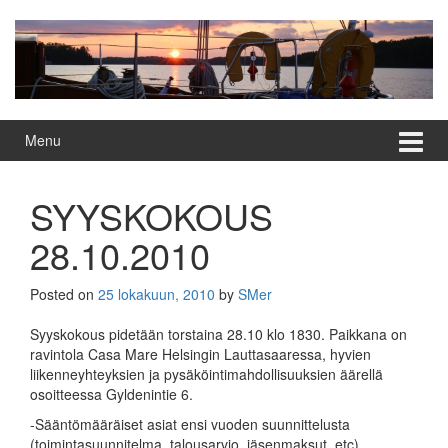
Skip
Skip
to
to
content
main
menu
Menu
SYYSKOKOUS
28.10.2010
Posted on
25 lokakuun, 2010
by
SMer
Syyskokous pidetään torstaina 28.10 klo 1830. Paikkana on
ravintola Casa Mare Helsingin Lauttasaaressa, hyvien
liikenneyhteyksien ja pysäköintimahdollisuuksien äärellä
osoitteessa Gyldenintie 6.
-Sääntömääräiset asiat ensi vuoden suunnittelusta
(toimintasuunnitelma, talousarvio, jäsenmaksut, etc)