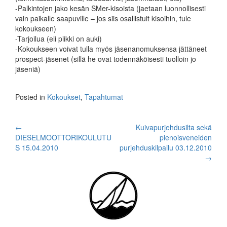
-Palkintojen jako kesän SMer-kisoista (jaetaan luonnollisesti
vain paikalle saapuville – jos siis osallistuit kisoihin, tule
kokoukseen)
-Tarjoilua (eli piikki on auki)
-Kokoukseen voivat tulla myös jäsenanomuksensa jättäneet
prospect-jäsenet (sillä he ovat todennäköisesti tuolloin jo
jäseniä)
Posted in
Kokoukset
,
Tapahtumat
Post
←
Kuivapurjehdusilta sekä
DIESELMOOTTORIKOULUTU
pienoisveneiden
navigation
S 15.04.2010
purjehduskilpailu 03.12.2010
→