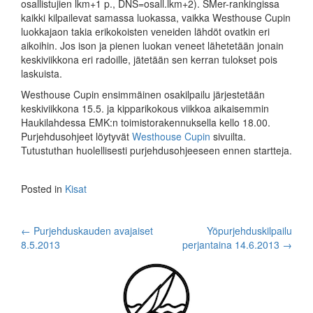
osallistujien lkm+1 p., DNS=osall.­lkm+2). SMer-rankingissa
kaikki kilpailevat samassa luo­kassa, vaik­ka Westhouse Cupin
luokkajaon takia erikokoisten veneiden läh­döt ovatkin eri
aikoihin. Jos ison ja pienen luokan veneet lähetetään jonain
keskiviikkona eri radoille, jätetään sen kerran tulokset pois
laskuista.
Westhouse Cupin ensimmäinen osakilpailu järjestetään
keskiviikkona 15.5. ja kipparikokous viikkoa aikaisemmin
Haukilahdessa EMK:n toimistorakennuksella kello 18.00.
Purjehdusohjeet löytyvät
Westhouse Cupin
sivuilta.
Tutustuthan huolellisesti purjehdusohjeeseen ennen startteja.
Posted in
Kisat
Post
←
Purjehduskauden avajaiset
Yöpurjehduskilpailu
8.5.2013
perjantaina 14.6.2013
→
navigation