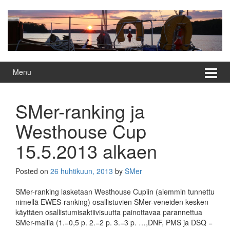
Skip
Skip
to
to
content
main
menu
Menu
SMer-ranking ja
Westhouse Cup
15.5.2013 alkaen
Posted on
26 huhtikuun, 2013
by
SMer
SMer-ranking lasketaan Westhouse Cupiin (aiemmin tunnettu
nimellä EWES-ranking) osallistuvien SMer-veneiden kesken
käyttäen osallistumisaktiivisuutta painottavaa parannettua
SMer-mallia (1.=0,5 p. 2.=2 p. 3.=3 p. …,DNF, PMS ja DSQ =