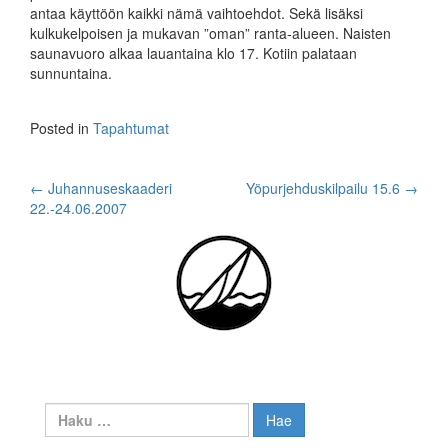
antaa käyttöön kaikki nämä vaihtoehdot. Sekä lisäksi
kulkukelpoisen ja mukavan ”oman” ranta-alueen. Naisten
saunavuoro alkaa lauantaina klo 17. Kotiin palataan
sunnuntaina.
Posted in
Tapahtumat
Post
←
Juhannuseskaaderi
Yöpurjehduskilpailu 15.6
→
22.-24.06.2007
navigation
Haku: