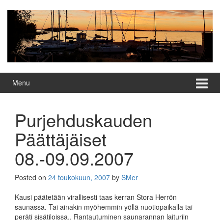
Skip
Skip
to
to
content
main
menu
Menu
Purjehduskauden
Päättäjäiset
08.-09.09.2007
Posted on
24 toukokuun, 2007
by
SMer
Kausi päätetään virallisesti taas kerran Stora Herrön
saunassa. Tai ainakin myöhemmin yöllä nuotiopaikalla tai
peräti sisätiloissa.. Rantautuminen saunarannan laituriin