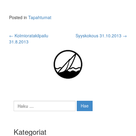
Posted in
Tapahtumat
Post
←
Kolmioratakilpailu
Syyskokous 31.10.2013
→
31.8.2013
navigation
Haku:
Kategoriat