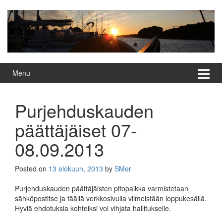
Skip
Skip
to
to
content
main
menu
Menu
Purjehduskauden
päättäjäiset 07-
08.09.2013
Posted on
13 elokuun, 2013
by
SMer
Purjehduskauden päättäjäisten pitopaikka varmistetaan
sähköpostitse ja täällä verkkosivulla viimeistään loppukesällä.
Hyviä ehdotuksia kohteiksi voi vihjata hallitukselle.