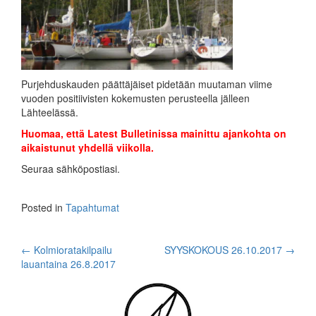
Purjehduskauden päättäjäiset pidetään muutaman viime
vuoden positiivisten kokemusten perusteella jälleen
Lähteelässä.
Huomaa, että Latest Bulletinissa mainittu ajankohta on
aikaistunut yhdellä viikolla.
Seuraa sähköpostiasi.
Posted in
Tapahtumat
Post
←
Kolmioratakilpailu
SYYSKOKOUS 26.10.2017
→
lauantaina 26.8.2017
navigation