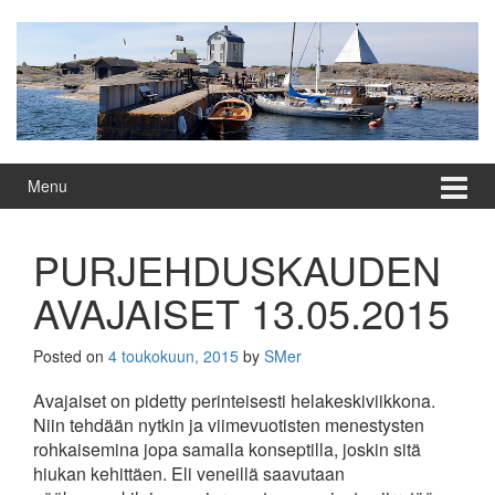
Skip
Skip
to
to
content
main
menu
Menu
PURJEHDUSKAUDEN
AVAJAISET 13.05.2015
Posted on
4 toukokuun, 2015
by
SMer
Avajaiset on pidetty perinteisesti helakeskiviikkona.
Niin tehdään nytkin ja viimevuotisten menestysten
rohkaisemina jopa samalla konseptilla, joskin sitä
hiukan kehittäen. Eli veneillä saavutaan