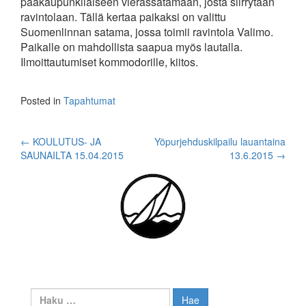
pääkaupunkilaiseen vierassatamaan, josta siirrytään
ravintolaan. Tällä kertaa paikaksi on valittu
Suomenlinnan satama, jossa toimii ravintola Valimo.
Paikalle on mahdollista saapua myös lautalla.
Ilmoittautumiset kommodorille, kiitos.
Posted in
Tapahtumat
Post
←
KOULUTUS- JA
Yöpurjehduskilpailu lauantaina
SAUNAILTA 15.04.2015
13.6.2015
→
navigation
Haku: