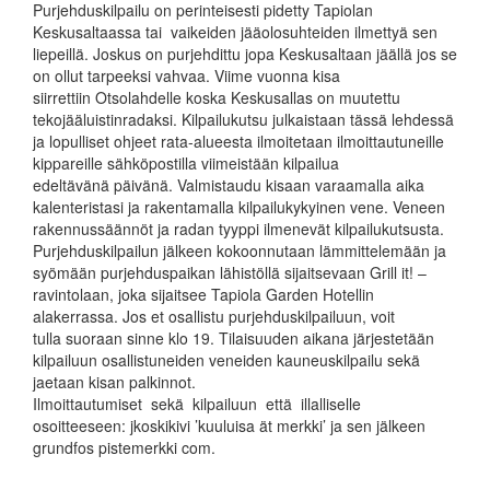
Purjehduskilpailu on perinteisesti pidetty Tapiolan
Keskusaltaassa tai vaikeiden jääolosuhteiden ilmettyä sen
liepeillä. Joskus on purjehdittu jopa Keskusaltaan jäällä jos se
on ollut tarpeeksi vahvaa. Viime vuonna kisa
siirrettiin Otsolahdelle koska Keskusallas on muutettu
tekojääluistinradaksi. Kilpailukutsu julkaistaan tässä lehdessä
ja lopulliset ohjeet rata-alueesta ilmoitetaan ilmoittautuneille
kippareille sähköpostilla viimeistään kilpailua
edeltävänä päivänä. Valmistaudu kisaan varaamalla aika
kalenteristasi ja rakentamalla kilpailukykyinen vene. Veneen
rakennussäännöt ja radan tyyppi ilmenevät kilpailukutsusta.
Purjehduskilpailun jälkeen kokoonnutaan lämmittelemään ja
syömään purjehduspaikan lähistöllä sijaitsevaan Grill it! –
ravintolaan, joka sijaitsee Tapiola Garden Hotellin
alakerrassa. Jos et osallistu purjehduskilpailuun, voit
tulla suoraan sinne klo 19. Tilaisuuden aikana järjestetään
kilpailuun osallistuneiden veneiden kauneuskilpailu sekä
jaetaan kisan palkinnot.
Ilmoittautumiset sekä kilpailuun että illalliselle
osoitteeseen: jkoskikivi ’kuuluisa ät merkki’ ja sen jälkeen
grundfos pistemerkki com.