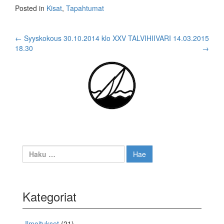
Posted in
Kisat
,
Tapahtumat
Post
←
Syyskokous 30.10.2014 klo
XXV TALVIHIIVARI 14.03.2015
18.30
→
navigation
Haku:
Kategoriat
Ilmoitukset
(21)