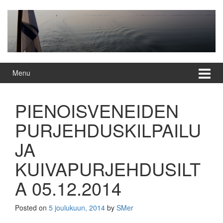
Skip
Skip
to
to
content
main
menu
Menu
PIENOISVENEIDEN
PURJEHDUSKILPAILU
JA
KUIVAPURJEHDUSILT
A 05.12.2014
Posted on
5 joulukuun, 2014
by
SMer