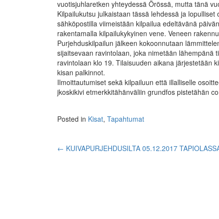
vuotisjuhlaretken yhteydessä Örössä, mutta tänä vu
Kilpailukutsu julkaistaan tässä lehdessä ja lopulliset 
sähköpostilla viimeistään kilpailua edeltävänä päivä
rakentamalla kilpailukykyinen vene. Veneen rakennus
Purjehduskilpailun jälkeen kokoonnutaan lämmittele
sijaitsevaan ravintolaan, joka nimetään lähempänä tila
ravintolaan klo 19. Tilaisuuden aikana järjestetään 
kisan palkinnot.
Ilmoittautumiset sekä kilpailuun että illalliselle osoit
jkoskikivi etmerkkitähänväliin grundfos pistetähän c
Posted in
Kisat
,
Tapahtumat
Post
←
KUIVAPURJEHDUSILTA 05.12.2017 TAPIOLASS
navigation