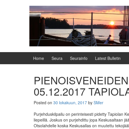
Skip
Skip
to
to
content
main
menu
Home
Seura
Seurainfo
Latest Bulletin
PIENOISVENEIDEN
05.12.2017 TAPIO
Posted on
30 lokakuun, 2017
by
SMer
Purjehduskilpailu on perinteisesti pidetty Tapiolan 
liepeillä. Joskus on purjehdittu jopa Keskusaltaan jää
Otsolahdelle koska Keskusallas on muutettu tekojäälui