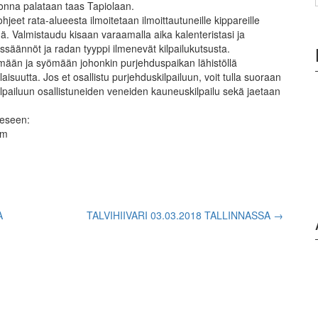
onna palataan taas Tapiolaan.
ohjeet rata-alueesta ilmoitetaan ilmoittautuneille kippareille
nä. Valmistaudu kisaan varaamalla aika kalenteristasi ja
säännöt ja radan tyyppi ilmenevät kilpailukutsusta.
mään ja syömään johonkin purjehduspaikan lähistöllä
isuutta. Jos et osallistu purjehduskilpailuun, voit tulla suoraan
kilpailuun osallistuneiden veneiden kauneuskilpailu sekä jaetaan
teeseen:
om
A
TALVIHIIVARI 03.03.2018 TALLINNASSA
→