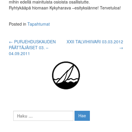
mihin edellä mainituista osioista osallistutte.
Ryhtykääpä hiomaan Kykyharava –esityksiänne! Tervetuloa!
Posted in
Tapahtumat
Post
←
PURJEHDUSKAUDEN
XXII TALVIHIIVARI 03.03.2012
PÄÄTTÄJÄISET 03. –
→
navigation
04.09.2011
Haku: