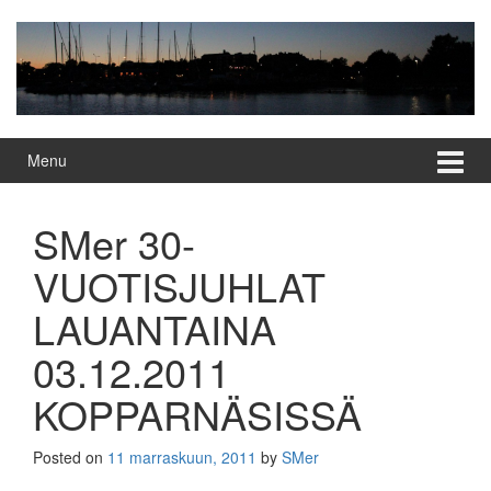
Skip
Skip
to
to
content
main
menu
Menu
SMer 30-
VUOTISJUHLAT
LAUANTAINA
03.12.2011
KOPPARNÄSISSÄ
Posted on
11 marraskuun, 2011
by
SMer