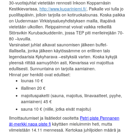
30-vuotisjuhlat vietetään rennosti Inkoon Kopparnäsin
Kestikievarissa,
http://www.kupariniemi.fi/
, Paikalle voi tulla jo
puoliltapäivin, jolloin tarjolla on kotiruokalounas. Koska paikka
on Uudenmaan Virkistysalueyhdistyksen mailla, iltapäivä
vietetään ulkoillen. Reippaimmat voivat vaikka retkeillä
Störsvikin Kurubackuddeniin, jossa TEP piti merileirejään 70-
80 –luvuilla.
Varsinaiset juhlat alkavat saunomisen jälkeen buffet-
illallisella, jonka jälkeen käytössämme on erillinen talo
legendaarisia Kykyharava –esityksiä varten. Koska kykyjä
yleensä riittää aamuyöhön asti, Kievarissa voi majoittua
edullisesti. Sunnuntaina on tarjolla aamiainen.
Hinnat per henkilö ovat edulliset:
lounas 10 €
illallinen 20 €
majoituspaketti (sauna, majoitus, liinavaatteet, pyyhe,
aamiainen) 45 €
sauna 10 € (niille, jotka eivät majoitu)
Ilmoittautumiset ja lisätiedot osoitetta
Petri piste Pennanen
ät-merkki napa piste fi
käyttäen mieluimmin heti, mutta
viimeistään 14.11 mennessä. Kertokaa juhlijoiden määrä ja