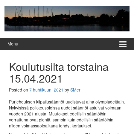
Skip
Skip
to
to
content
main
menu
Menu
Koulutusilta torstaina
15.04.2021
Posted on
7 huhtikuun, 2021
by
SMer
Purjehduksen kilpailusäännöt uudistuvat aina olympiadeittain.
Nykyisissä poikkeusoloissa uudet säännöt astuivat voimaan
vuoden 2021 alusta. Muutokset edellisiin sääntöihin
verrattuna ovat pieniä, samoin kuin edellisiin sääntöihin
niiden voimassaoloaikana tehdyt korjaukset.