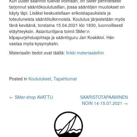
Kun uudet säännöt tulevat voimaan, on SMer perinteisesti
tarjonnut sääntökoulutusillan, jossa sääntöjen muutokset on
käyty läpi. Lisäksi keskustellaan erikoistapauksista ja
toteutuneista sääntötulkinnoista. Koulutus järjestetään myös
tänä keväänä, torstaina 15.04.2021 klo 1830, luonnollisesti
etäyhteyksin. Asiantuntijana toimii SMer:n
kilpapurjehdusjohtaja ja sääntöguru Jari Koskikivi. Hän
vastaa myös kysymyksiin.
Materiaalin tiedot ovat täällä:
linkki materiaaleihin
Posted in
Koulutukset
,
Tapahtumat
Post
←
SMer-shop AVATTU
SAARISTOTAPAAMINEN
NOIN 14-15.07.2021
→
navigation