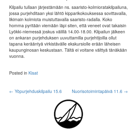
Kilpailu tullaan järjestämään ns. saaristo-kolmioratakilpailuna,
jossa purjehditaan yksi lähtö kipparikokouksessa sovittavalla,
likimain kolmiota muistuttavalla saaristo-radalla. Koko
homma pyritään viemään läpi siten, että veneet ovat takaisin
Lyökki-niemessä joskus välillä 14.00-18.00. Kilpailun jälkeen
on ankaran purjehduksen uuvuttamilla purjehtijoilla ollut
tapana kerääntyä virkistävälle ekskursiolle erään läheisen
kaupunginosan keskustaan. Tältä ei voitane välttyä tänäkään
vuonna.
Posted in
Kisat
Post
←
Yöpurjehduskilpailu 15.6
Nuorisotoimintapäivä 11.6
→
navigation