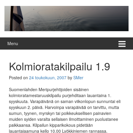
Skip
Skip
to
to
content
main
menu
Menu
Kolmioratakilpailu 1.9
Posted on
24 toukokuun, 2007
by
SMer
Suomenlahden Meripurjehtijoiden sisäinen
kolmioratamestaruuskilpailu purjehditaan lauantaina 1.
syyskuuta. Varapäivänä on saman viikonlopun sunnuntai eli
syyskuun 2. päivä. Harvoinpa varapäivää on tarvittu, mutta
sumun, tyynen, myrskyn tai poikkeuksellisen painavien
muiden syiden varalta sellaisen ilmoittaminen puolustanee
paikkaansa. Kilpailun kipparikokous pidetään
lauantaiaamuna kello 10.00 Lyökkiniemen rannassa.