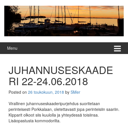
Skip
Skip
to
to
content
main
menu
Menu
JUHANNUSESKAADE
RI 22-24.06.2018
Posted on
26 toukokuun, 2018
by
SMer
Virallinen juhannuseskaaderipurjehdus suoritetaan
perinteisesti Porkkalaan, oletettavasti jopa perinteisiin saariin.
Kipparit olkoot siis kuulolla ja yhteydessä toisiinsa.
Lisäopastusta kommodorilta.