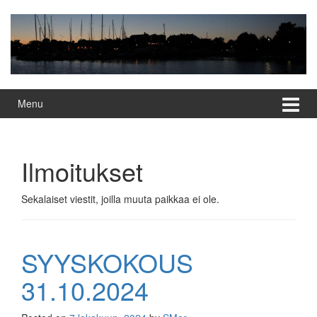
Skip
Skip
to
to
content
main
menu
Menu
Ilmoitukset
Sekalaiset viestit, joilla muuta paikkaa ei ole.
SYYSKOKOUS
31.10.2024