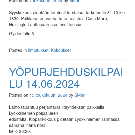
Posted on
7 lokakuun, 2024
by
SMer
Syyskokous pidetään totutusti torstaina, tarkemmin 31.10 klo
1830. Paikkana on vanha tuttu ravintola Casa Mare,
Helsingin Lauttasaaressa, osoitteessa
Gyldenintie 6.
Posted in
Ilmoitukset
,
Kokoukset
YÖPURJEHDUSKILPAI
LU 14.06.2024
Posted on
15 toukokuun, 2024
by
SMer
Lähtö tapahtuu perjantaina iltayhdeksän paikkeilla
Lyökkiniemen poijualueen
edustalta. Kipparikokous pidetään Lyökkiniemen rannassa
samana iltana noin
kello 20:30.