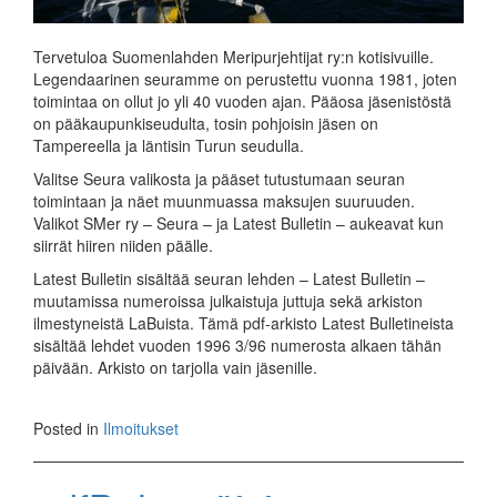
Tervetuloa Suomenlahden Meripurjehtijat ry:n kotisivuille.
Legendaarinen seuramme on perustettu vuonna 1981, joten
toimintaa on ollut jo yli 40 vuoden ajan. Pääosa jäsenistöstä
on pääkaupunkiseudulta, tosin pohjoisin jäsen on
Tampereella ja läntisin Turun seudulla.
Valitse Seura valikosta ja pääset tutustumaan seuran
toimintaan ja näet muunmuassa maksujen suuruuden.
Valikot SMer ry – Seura – ja Latest Bulletin – aukeavat kun
siirrät hiiren niiden päälle.
Latest Bulletin sisältää seuran lehden – Latest Bulletin –
muutamissa numeroissa julkaistuja juttuja sekä arkiston
ilmestyneistä LaBuista. Tämä pdf-arkisto Latest Bulletineista
sisältää lehdet vuoden 1996 3/96 numerosta alkaen tähän
päivään. Arkisto on tarjolla vain jäsenille.
Posted in
Ilmoitukset