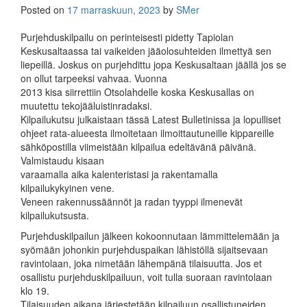
Posted on
17 marraskuun, 2023
by
SMer
Purjehduskilpailu on perinteisesti pidetty Tapiolan
Keskusaltaassa tai vaikeiden jääolosuhteiden ilmettyä sen
liepeillä. Joskus on purjehdittu jopa Keskusaltaan jäällä jos se
on ollut tarpeeksi vahvaa. Vuonna
2013 kisa siirrettiin Otsolahdelle koska Keskusallas on
muutettu tekojääluistinradaksi.
Kilpailukutsu julkaistaan tässä Latest Bulletinissa ja lopulliset
ohjeet rata-alueesta ilmoitetaan ilmoittautuneille kippareille
sähköpostilla viimeistään kilpailua edeltävänä päivänä.
Valmistaudu kisaan
varaamalla aika kalenteristasi ja rakentamalla
kilpailukykyinen vene.
Veneen rakennussäännöt ja radan tyyppi ilmenevät
kilpailukutsusta.
Purjehduskilpailun jälkeen kokoonnutaan lämmittelemään ja
syömään johonkin purjehduspaikan lähistöllä sijaitsevaan
ravintolaan, joka nimetään lähempänä tilaisuutta. Jos et
osallistu purjehduskilpailuun, voit tulla suoraan ravintolaan
klo 19.
Tilaisuuden aikana järjestetään kilpailuun osallistuneiden