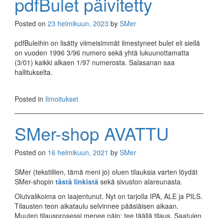
pdfBulet päivitetty
Posted on
23 helmikuun, 2023
by
SMer
pdfBuleihin on lisätty viimeisimmät ilmestyneet bulet eli siellä
on vuoden 1996 3/96 numero sekä yhtä lukuunottamatta
(3/01) kaikki alkaen 1/97 numerosta. Salasanan saa
hallitukselta.
Posted in
Ilmoitukset
SMer-shop AVATTU
Posted on
16 helmikuun, 2021
by
SMer
SMer (tekstiilien, tämä meni jo) oluen tilauksia varten löydät
SMer-shopin
tästä linkistä
sekä sivuston alareunasta.
Olutvalikoima on laajentunut. Nyt on tarjolla IPA, ALE ja PILS.
Tilausten teon aikataulu selvinnee pääsiäisen aikaan.
Muuten tilausprosessi menee näin: tee täällä tilaus. Saatujen