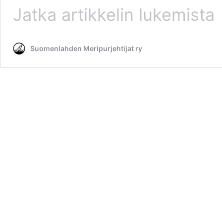
Kilpapurjehdus
Jatka artikkelin
lukemista
2006
Suomenlahden Meripurjehtijat ry