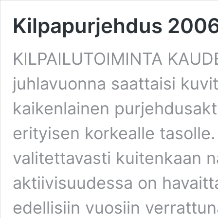
Kilpapurjehdus 200
KILPAILUTOIMINTA KAUDE
juhlavuonna saattaisi kuvite
kaikenlainen purjehdusaktiv
erityisen korkealle tasolle
valitettavasti kuitenkaan
aktiivisuudessa on havaitt
edellisiin vuosiin verrattu