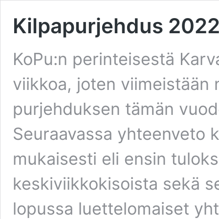
Kilpapurjehdus 202
KoPu:n perinteisestä Karva
viikkoa, joten viimeistään
purjehduksen tämän vuode
Seuraavassa yhteenveto ke
mukaisesti eli ensin tulok
keskiviikkokisoista sekä seu
lopussa luettelomaiset yh