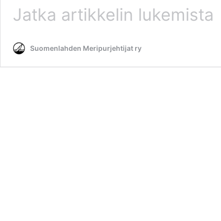
Kilpapurjehdus
Jatka artikkelin
lukemista
2022
Suomenlahden Meripurjehtijat ry