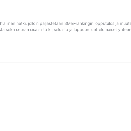
uhlallinen hetki, jolloin paljastetaan SMer-rankingin lopputulos ja
 sekä seuran sisäisistä kilpailuista ja loppuun luettelomaiset yht