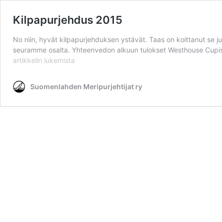
Kilpapurjehdus 2015
No niin, hyvät kilpapurjehduksen ystävät. Taas on koittanut se j
seuramme osalta. Yhteenvedon alkuun tulokset Westhouse Cupista
Kilpapurjehdus
artikkelin
lukemista
2015
Suomenlahden Meripurjehtijat ry