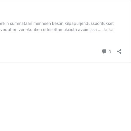
 muutenkin summataan menneen kesän kilpapurjehdussuoritukset
eenvedot eri venekuntien edesottamuksista avoimissa …
Jatka
kommentt
0