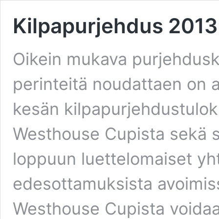
Kilpapurjehdus 2013
Oikein mukava purjehduske
perinteitä noudattaen on
kesän kilpapurjehdustulok
Westhouse Cupista sekä seu
loppuun luettelomaiset yh
edesottamuksista avoimiss
Westhouse Cupista voidaa